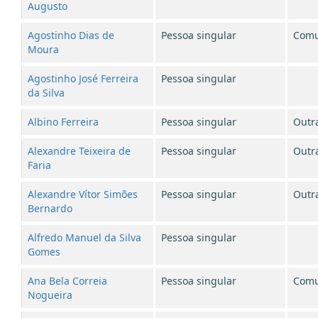
Augusto
Agostinho Dias de
Pessoa singular
Comu
Moura
Agostinho José Ferreira
Pessoa singular
da Silva
Albino Ferreira
Pessoa singular
Outr
Alexandre Teixeira de
Pessoa singular
Outr
Faria
Alexandre Vítor Simões
Pessoa singular
Outr
Bernardo
Alfredo Manuel da Silva
Pessoa singular
Gomes
Ana Bela Correia
Pessoa singular
Comu
Nogueira