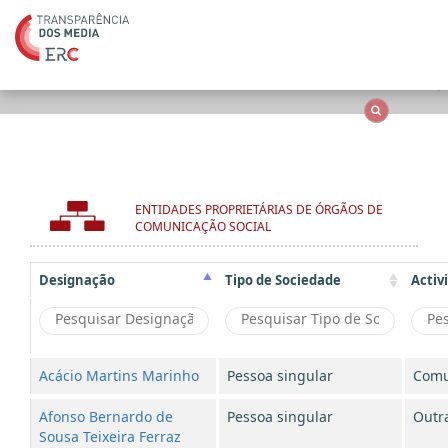
Ape
OCS
Entidades
Tudo
ENTIDADES PROPRIETÁRIAS DE ÓRGÃOS DE
COMUNICAÇÃO SOCIAL
Designação
Tipo de Sociedade
Activ
Acácio Martins Marinho
Pessoa singular
Comu
Afonso Bernardo de
Pessoa singular
Outr
Sousa Teixeira Ferraz