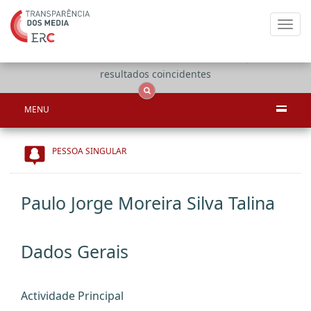
Toggl
navig
Apenas
OCS
Entidades
Tudo
resultados coincidentes
MENU
PESSOA SINGULAR
Paulo Jorge Moreira Silva Talina
Dados Gerais
Actividade Principal