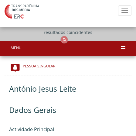
Toggl
navig
Apenas
OCS
Entidades
Tudo
resultados coincidentes
MENU
PESSOA SINGULAR
António Jesus Leite
Dados Gerais
Actividade Principal