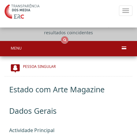
Toggl
navig
Apenas
OCS
Entidades
Tudo
resultados coincidentes
MENU
PESSOA SINGULAR
Estado com Arte Magazine
Dados Gerais
Actividade Principal