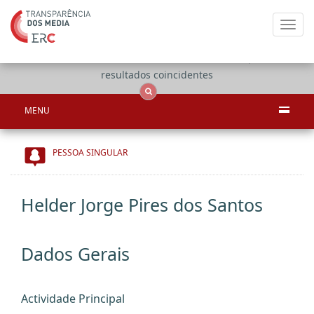
Toggl
navig
Apenas
OCS
Entidades
Tudo
resultados coincidentes
MENU
PESSOA SINGULAR
Helder Jorge Pires dos Santos
Dados Gerais
Actividade Principal