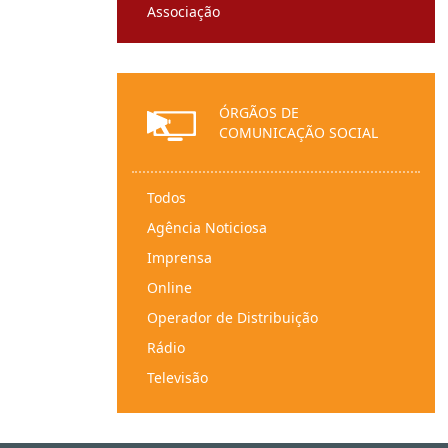
Associação
Entidade religiosa
Sociedade de direito estrangeiro
Instituição particular de solidariedade
ÓRGÃOS DE
social
COMUNICAÇÃO SOCIAL
Fundação
Federação
Todos
Instituto
Agência Noticiosa
Ordem profissional
Imprensa
Partido político
Online
Pessoas coletivas de direito público
Operador de Distribuição
Sindicato/organização sindical
Rádio
Herança indivisa
Televisão
Comunidade intermunicipal
Serviços Audiovisuais a Pedido
Município