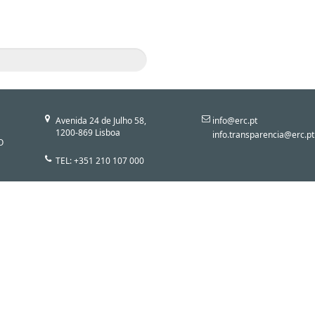
Avenida 24 de Julho 58,
info@erc.pt
1200-869 Lisboa
info.transparencia@erc.pt
O
TEL: +351 210 107 000