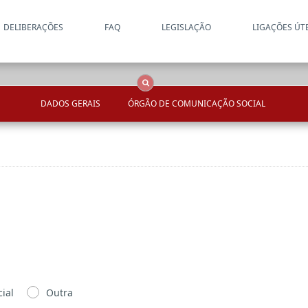
DELIBERAÇÕES
FAQ
LEGISLAÇÃO
LIGAÇÕES ÚT
Apenas resultados coincide
OCS
Entidades
Tudo
DADOS GERAIS
ÓRGÃO DE COMUNICAÇÃO SOCIAL
ial
Outra