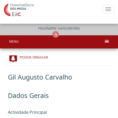
Toggl
navig
Apenas
OCS
Entidades
Tudo
resultados coincidentes
MENU
PESSOA SINGULAR
Gil Augusto Carvalho
Dados Gerais
Actividade Principal