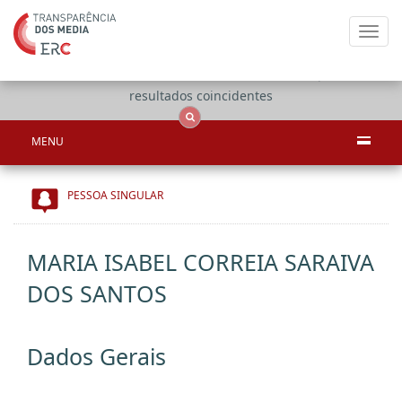
Toggl
navig
Apenas
OCS
Entidades
Tudo
resultados coincidentes
MENU
PESSOA SINGULAR
MARIA ISABEL CORREIA SARAIVA
DOS SANTOS
Dados Gerais