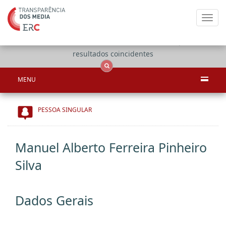
Toggl
navig
Apenas
OCS
Entidades
Tudo
resultados coincidentes
MENU
PESSOA SINGULAR
Manuel Alberto Ferreira Pinheiro
Silva
Dados Gerais