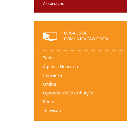
Associação
Entidade religiosa
Sociedade de direito estrangeiro
Instituição particular de solidariedade
ÓRGÃOS DE
social
COMUNICAÇÃO SOCIAL
Fundação
Federação
Todos
Instituto
Agência Noticiosa
Ordem profissional
Imprensa
Partido político
Online
Pessoas coletivas de direito público
Operador de Distribuição
Sindicato/organização sindical
Rádio
Herança indivisa
Televisão
Comunidade intermunicipal
Serviços Audiovisuais a Pedido
Município