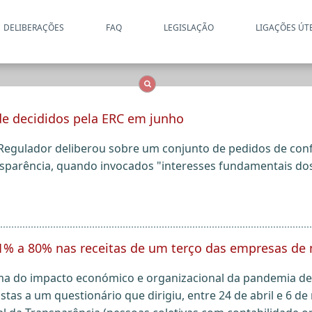
DELIBERAÇÕES
FAQ
LEGISLAÇÃO
LIGAÇÕES ÚT
Apenas resultados coincide
OCS
Entidades
Tudo
de decididos pela ERC em junho
Regulador deliberou sobre um conjunto de pedidos de conf
nsparência, quando invocados "interesses fundamentais dos
1% a 80% nas receitas de um terço das empresas de
ma do impacto económico e organizacional da pandemia de 
stas a um questionário que dirigiu, entre 24 de abril e 6 de