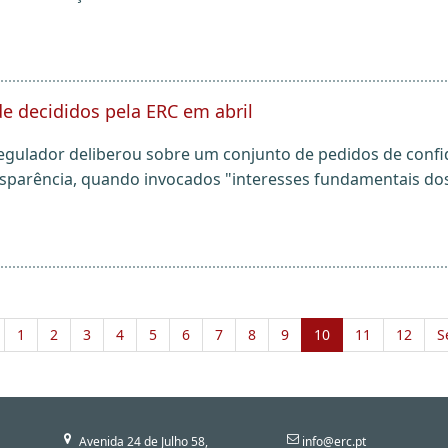
e decididos pela ERC em abril
Regulador deliberou sobre um conjunto de pedidos de confi
nsparência, quando invocados "interesses fundamentais dos
1
2
3
4
5
6
7
8
9
10
11
12
S
Avenida 24 de Julho 58,
info@erc.pt