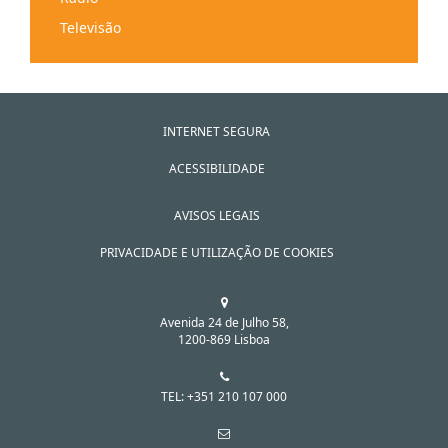
Comunidade intermunicipal
Televisão
Município
Serviços Audiovisuais a Pedido
Junta de Freguesia
INTERNET SEGURA
ACESSIBILIDADE
AVISOS LEGAIS
PRIVACIDADE E UTILIZAÇÃO DE COOKIES
Avenida 24 de Julho 58,
1200-869 Lisboa
TEL: +351 210 107 000