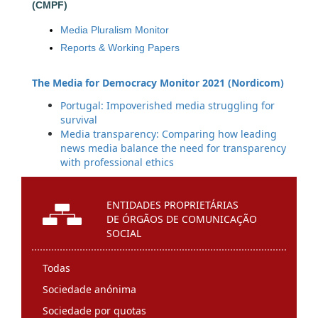
(CMPF)
Media Pluralism Monitor
Reports & Working Papers
The Media for Democracy Monitor 2021 (Nordicom)
Portugal: Impoverished media struggling for
survival
Media transparency: Comparing how leading
news media balance the need for transparency
with professional ethics
ENTIDADES PROPRIETÁRIAS
DE ÓRGÃOS DE COMUNICAÇÃO
SOCIAL
Todas
Sociedade anónima
Sociedade por quotas