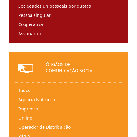
Sociedades unipessoais por quotas
Pessoa singular
Cooperativa
Associação
Entidade religiosa
Sociedade de direito estrangeiro
Instituição particular de solidariedade social
ÓRGÃOS DE
Fundação
COMUNICAÇÃO SOCIAL
Federação
Instituto
Todos
Ordem profissional
Agência Noticiosa
Partido político
Imprensa
Pessoas coletivas de direito público
Online
Sindicato/organização sindical
Operador de Distribuição
Herança indivisa
Rádio