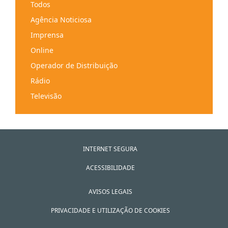
Instituto
Todos
Ordem profissional
Agência Noticiosa
Partido político
Imprensa
Pessoas coletivas de direito público
Online
Sindicato/organização sindical
Operador de Distribuição
Herança indivisa
Rádio
Comunidade intermunicipal
Televisão
Município
Serviços Audiovisuais a Pedido
Junta de Freguesia
INTERNET SEGURA
ACESSIBILIDADE
AVISOS LEGAIS
PRIVACIDADE E UTILIZAÇÃO DE COOKIES