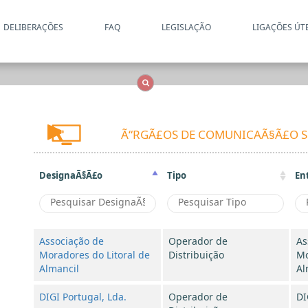
DELIBERAÇÕES
FAQ
LEGISLAÇÃO
LIGAÇÕES ÚT
Apenas resultados coincide
OCS
Entidades
Tudo
Ã“RGÃ£OS DE COMUNICAÃ§Ã£O S
DesignaÃ§Ã£o
Tipo
En
Associação de
Operador de
As
Moradores do Litoral de
Distribuição
Mo
Almancil
Al
DIGI Portugal, Lda.
Operador de
DI