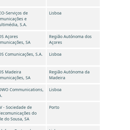
O-Serviços de
Lisboa
municações e
ltimédia, S.A.
S Açores
Região Autónoma dos
municações, SA
Açores
S Comunicações, S.A.
Lisboa
S Madeira
Região Autónoma da
municações, SA
Madeira
WO Communications,
Lisboa
A.
V - Sociedade de
Porto
lecomunicações do
le do Sousa, SA