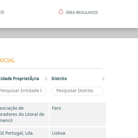
EIS
ÁREA REGULADOS
ntes
OCIAL
tidade ProprietÃ¡ria
Distrito
sociação de
Faro
radores do Litoral de
mancil
GI Portugal, Lda.
Lisboa