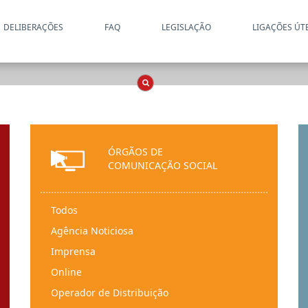
DELIBERAÇÕES
FAQ
LEGISLAÇÃO
LIGAÇÕES ÚT
Apenas resultados coincide
OCS
Entidades
Tudo
ÓRGÃOS DE
COMUNICAÇÃO SOCIAL
Todos
Agência Noticiosa
Imprensa
Online
Operador de Distribuição