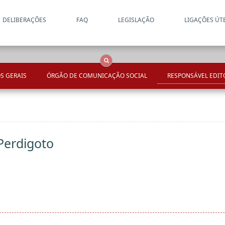
DELIBERAÇÕES
FAQ
LEGISLAÇÃO
LIGAÇÕES ÚT
Apenas resultados coincide
OCS
Entidades
Tudo
S GERAIS
ÓRGÃO DE COMUNICAÇÃO SOCIAL
RESPONSÁVEL EDIT
Perdigoto