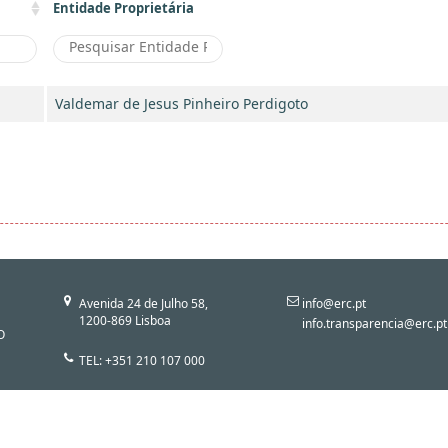
Entidade Proprietária
Valdemar de Jesus Pinheiro Perdigoto
Avenida 24 de Julho 58,
info@erc.pt
1200-869 Lisboa
info.transparencia@erc.pt
O
TEL: +351 210 107 000