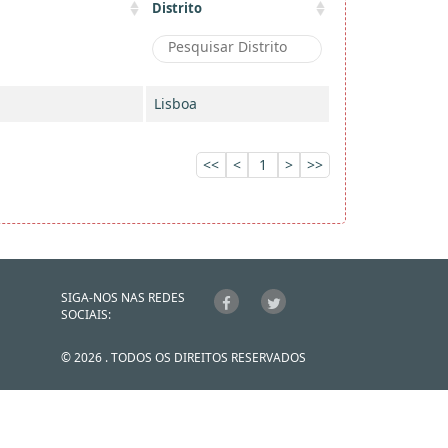
Distrito
Lisboa
<<
<
1
>
>>
SIGA-NOS NAS REDES
SOCIAIS:
© 2026 . TODOS OS DIREITOS RESERVADOS