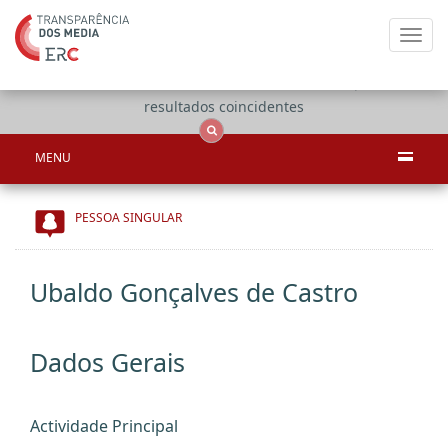
Toggl
navig
Apenas
OCS
Entidades
Tudo
resultados coincidentes
MENU
PESSOA SINGULAR
Ubaldo Gonçalves de Castro
Dados Gerais
Actividade Principal