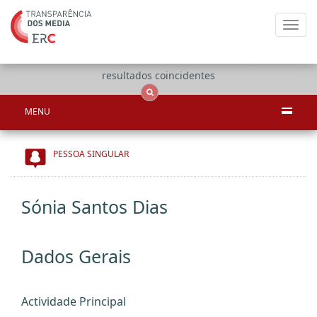
Toggl
navig
Apenas
OCS
Entidades
Tudo
resultados coincidentes
MENU
PESSOA SINGULAR
Sónia Santos Dias
Dados Gerais
Actividade Principal