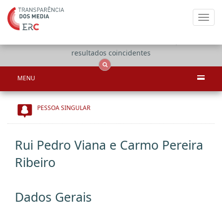
Toggl
navig
Apenas
OCS
Entidades
Tudo
resultados coincidentes
MENU
PESSOA SINGULAR
Rui Pedro Viana e Carmo Pereira
Ribeiro
Dados Gerais