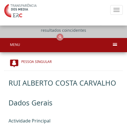
Toggl
navig
Apenas
OCS
Entidades
Tudo
resultados coincidentes
MENU
PESSOA SINGULAR
RUI ALBERTO COSTA CARVALHO
Dados Gerais
Actividade Principal