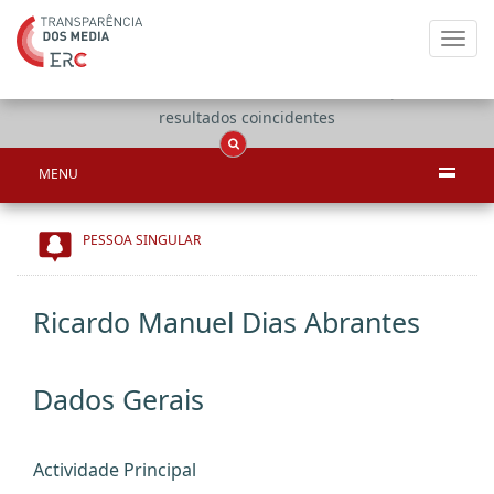
Toggl
navig
Apenas
OCS
Entidades
Tudo
resultados coincidentes
MENU
PESSOA SINGULAR
Ricardo Manuel Dias Abrantes
Dados Gerais
Actividade Principal