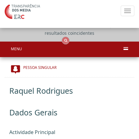
Toggl
navig
Apenas
OCS
Entidades
Tudo
resultados coincidentes
MENU
PESSOA SINGULAR
Raquel Rodrigues
Dados Gerais
Actividade Principal