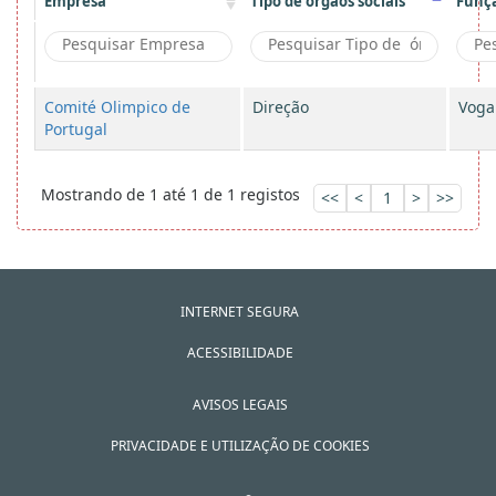
Empresa
Tipo de órgãos sociais
Funç
Comité Olimpico de
Direção
Voga
Portugal
Mostrando de 1 até 1 de 1 registos
<<
<
1
>
>>
INTERNET SEGURA
ACESSIBILIDADE
AVISOS LEGAIS
PRIVACIDADE E UTILIZAÇÃO DE COOKIES