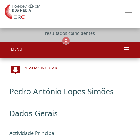
Toggl
navig
Apenas
OCS
Entidades
Tudo
resultados coincidentes
MENU
PESSOA SINGULAR
Pedro António Lopes Simões
Dados Gerais
Actividade Principal