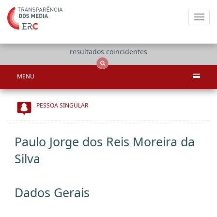
Toggl
navig
Apenas
OCS
Entidades
Tudo
resultados coincidentes
MENU
PESSOA SINGULAR
Paulo Jorge dos Reis Moreira da
Silva
Dados Gerais