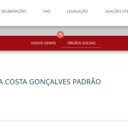
DELIBERAÇÕES
FAQ
LEGISLAÇÃO
LIGAÇÕES ÚT
Apenas resultados coincide
OCS
Entidades
Tudo
DADOS GERAIS
ÓRGÃOS SOCIAIS
A COSTA GONÇALVES PADRÃO