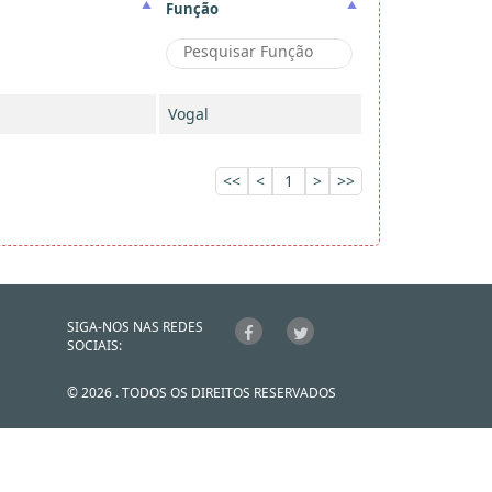
Função
Vogal
<<
<
1
>
>>
SIGA-NOS NAS REDES
SOCIAIS:
© 2026 . TODOS OS DIREITOS RESERVADOS