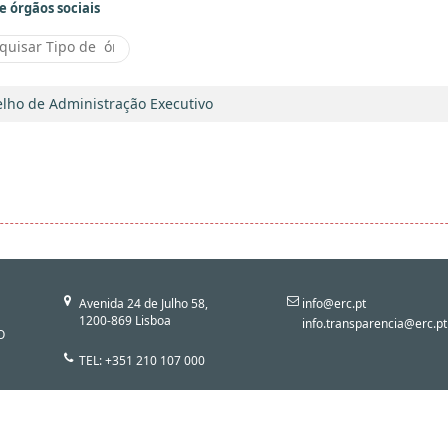
e órgãos sociais
lho de Administração Executivo
Avenida 24 de Julho 58,
info@erc.pt
1200-869 Lisboa
info.transparencia@erc.pt
O
TEL: +351 210 107 000