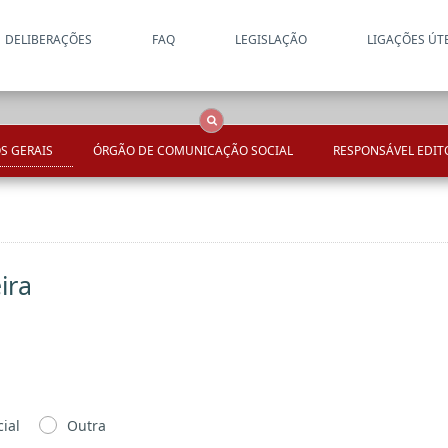
DELIBERAÇÕES
FAQ
LEGISLAÇÃO
LIGAÇÕES ÚT
Apenas resultados coincide
OCS
Entidades
Tudo
S GERAIS
ÓRGÃO DE COMUNICAÇÃO SOCIAL
RESPONSÁVEL EDIT
ira
ial
Outra