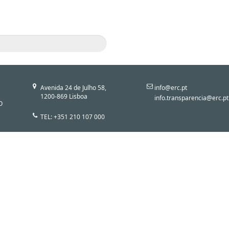
Avenida 24 de Julho 58,
info@erc.pt
1200-869 Lisboa
info.transparencia@erc.pt
O
TEL: +351 210 107 000