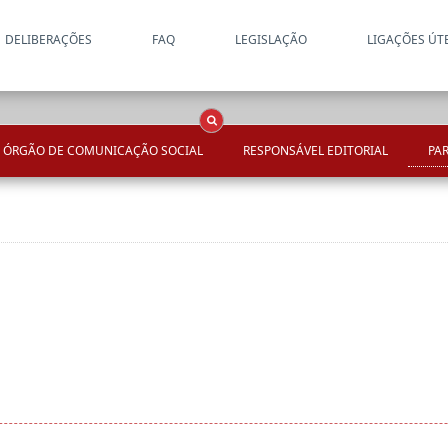
DELIBERAÇÕES
FAQ
LEGISLAÇÃO
LIGAÇÕES ÚT
Apenas resultados coincide
OCS
Entidades
Tudo
ÓRGÃO DE COMUNICAÇÃO SOCIAL
RESPONSÁVEL EDITORIAL
PAR