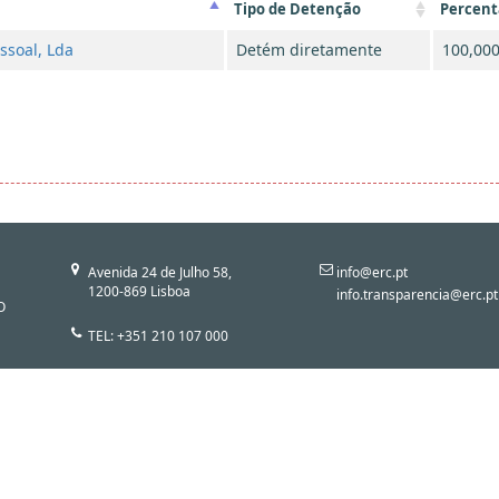
Tipo de Detenção
Percen
ssoal, Lda
Detém diretamente
100,00
Avenida 24 de Julho 58,
info@erc.pt
1200-869 Lisboa
info.transparencia@erc.pt
O
TEL: +351 210 107 000