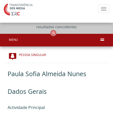
Toggl
navig
Apenas
OCS
Entidades
Tudo
resultados coincidentes
MENU
PESSOA SINGULAR
Paula Sofia Almeida Nunes
Dados Gerais
Actividade Principal