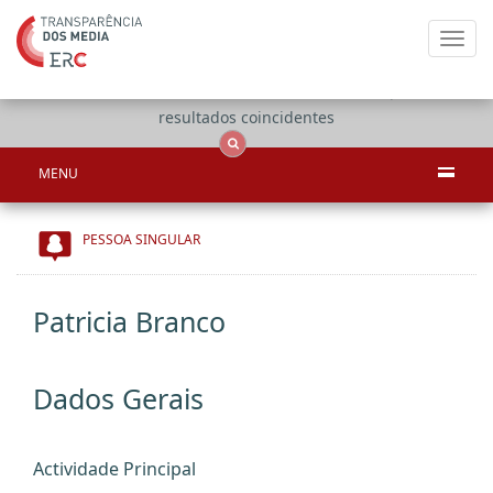
Toggl
navig
Apenas
OCS
Entidades
Tudo
resultados coincidentes
MENU
PESSOA SINGULAR
Patricia Branco
Dados Gerais
Actividade Principal