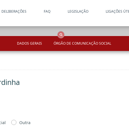
DELIBERAÇÕES
FAQ
LEGISLAÇÃO
LIGAÇÕES ÚT
Apenas resultados coincide
OCS
Entidades
Tudo
DADOS GERAIS
ÓRGÃO DE COMUNICAÇÃO SOCIAL
rdinha
ial
Outra