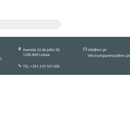
Avenida 24 de Julho 58,
info@erc.pt
1200-869 Lisboa
info.transparencia@erc.pt
O
TEL: +351 210 107 000