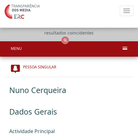
Toggl
navig
Apenas
OCS
Entidades
Tudo
resultados coincidentes
MENU
PESSOA SINGULAR
Nuno Cerqueira
Dados Gerais
Actividade Principal