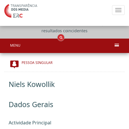
Toggl
navig
Apenas
OCS
Entidades
Tudo
resultados coincidentes
MENU
PESSOA SINGULAR
Niels Kowollik
Dados Gerais
Actividade Principal