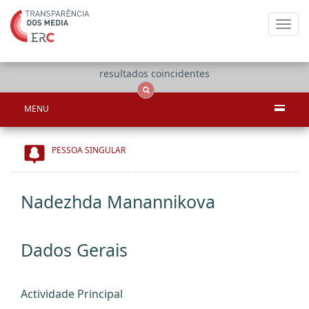
Toggl
navig
Apenas
OCS
Entidades
Tudo
resultados coincidentes
MENU
PESSOA SINGULAR
Nadezhda Manannikova
Dados Gerais
Actividade Principal