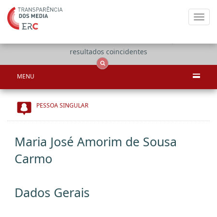
Toggl
navig
Apenas
OCS
Entidades
Tudo
resultados coincidentes
MENU
PESSOA SINGULAR
Maria José Amorim de Sousa
Carmo
Dados Gerais