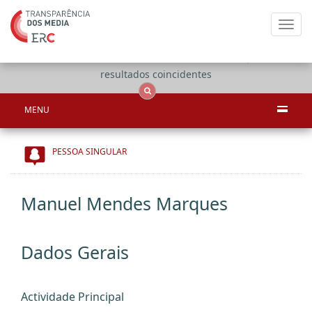
Toggl
navig
Apenas
OCS
Entidades
Tudo
resultados coincidentes
MENU
PESSOA SINGULAR
Manuel Mendes Marques
Dados Gerais
Actividade Principal