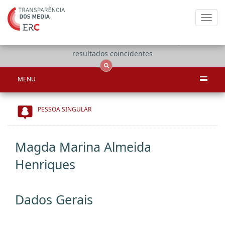
Toggl
navig
Apenas
OCS
Entidades
Tudo
resultados coincidentes
MENU
PESSOA SINGULAR
Magda Marina Almeida
Henriques
Dados Gerais