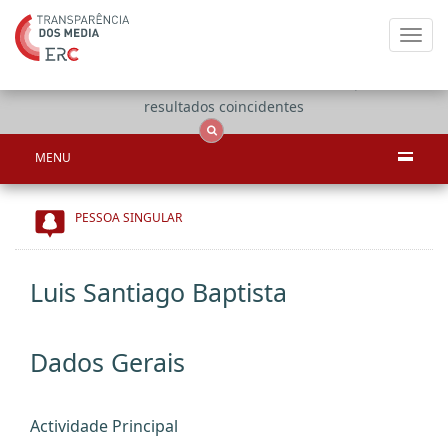
Toggl
navig
Apenas
OCS
Entidades
Tudo
resultados coincidentes
MENU
PESSOA SINGULAR
Luis Santiago Baptista
Dados Gerais
Actividade Principal