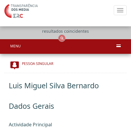
Toggl
navig
Apenas
OCS
Entidades
Tudo
resultados coincidentes
MENU
PESSOA SINGULAR
Luis Miguel Silva Bernardo
Dados Gerais
Actividade Principal