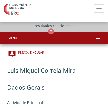
Toggl
navig
Apenas
OCS
Entidades
Tudo
resultados coincidentes
MENU
PESSOA SINGULAR
Luis Miguel Correia Mira
Dados Gerais
Actividade Principal