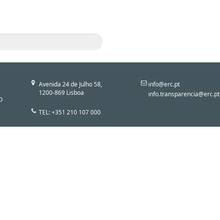
Avenida 24 de Julho 58,
info@erc.pt
1200-869 Lisboa
info.transparencia@erc.pt
O
TEL: +351 210 107 000