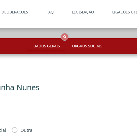
DELIBERAÇÕES
FAQ
LEGISLAÇÃO
LIGAÇÕES ÚT
Apenas resultados coincide
OCS
Entidades
Tudo
DADOS GERAIS
ÓRGÃOS SOCIAIS
Cunha Nunes
ial
Outra