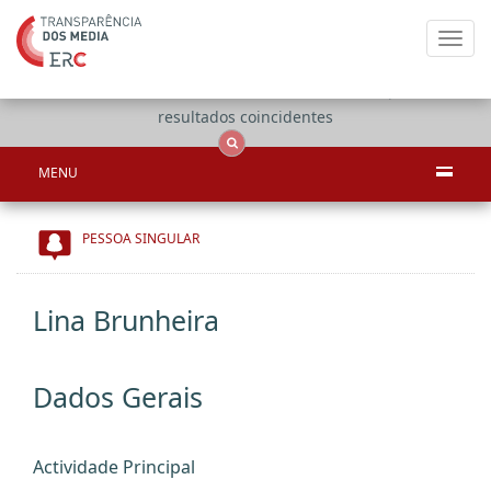
Toggl
navig
Apenas
OCS
Entidades
Tudo
resultados coincidentes
MENU
PESSOA SINGULAR
Lina Brunheira
Dados Gerais
Actividade Principal