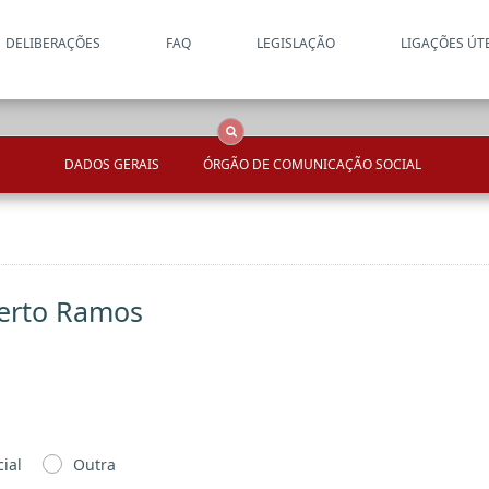
DELIBERAÇÕES
FAQ
LEGISLAÇÃO
LIGAÇÕES ÚT
Apenas resultados coincide
OCS
Entidades
Tudo
DADOS GERAIS
ÓRGÃO DE COMUNICAÇÃO SOCIAL
berto Ramos
ial
Outra