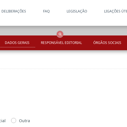
DELIBERAÇÕES
FAQ
LEGISLAÇÃO
LIGAÇÕES ÚT
Apenas resultados coincide
OCS
Entidades
Tudo
DADOS GERAIS
RESPONSÁVEL EDITORIAL
ÓRGÃOS SOCIAIS
ial
Outra