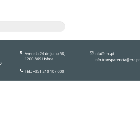
Avenida 24 de Julho 58,
info@erc.pt
1200-869 Lisboa
info.transparencia@erc.pt
O
TEL: +351 210 107 000