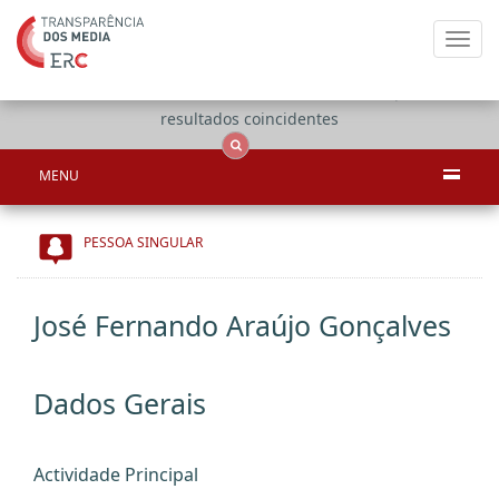
Toggl
navig
Apenas
OCS
Entidades
Tudo
resultados coincidentes
MENU
PESSOA SINGULAR
José Fernando Araújo Gonçalves
Dados Gerais
Actividade Principal