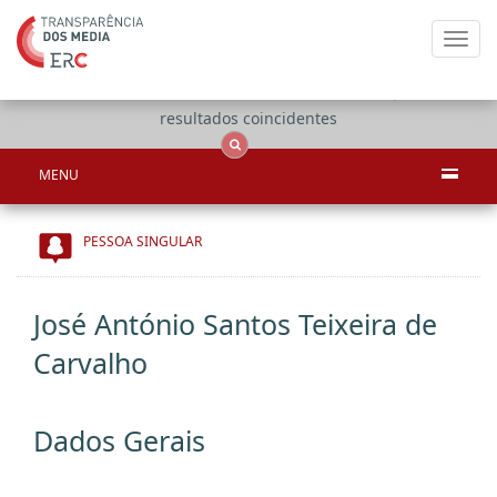
Toggl
navig
Apenas
OCS
Entidades
Tudo
resultados coincidentes
MENU
PESSOA SINGULAR
José António Santos Teixeira de
Carvalho
Dados Gerais