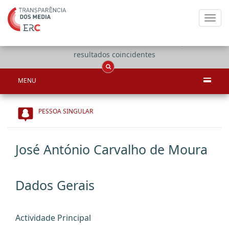
Toggl
navig
Apenas
OCS
Entidades
Tudo
resultados coincidentes
MENU
PESSOA SINGULAR
José António Carvalho de Moura
Dados Gerais
Actividade Principal