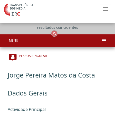
Toggl
navig
Apenas
OCS
Entidades
Tudo
resultados coincidentes
MENU
PESSOA SINGULAR
Jorge Pereira Matos da Costa
Dados Gerais
Actividade Principal