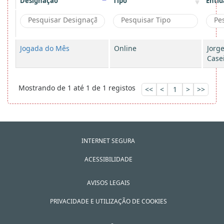
Designação
Tipo
Entid
Jogada do Mês
Online
Jorg
Case
Mostrando de 1 até 1 de 1 registos
<<
<
1
>
>>
INTERNET SEGURA
ACESSIBILIDADE
AVISOS LEGAIS
PRIVACIDADE E UTILIZAÇÃO DE COOKIES